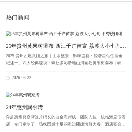
热门新闻
25年贵州黄果树瀑布·西江千户苗寨·荔波大小七孔·甲秀楼团建
2025 贵州团建跟团之旅｜山水盛景・黔味盛宴・轻奢星钻住宿全
记述一、四大经典秘境：奔赴多彩黔地山河画卷黄果树瀑布｜峡谷
飞瀑，揽尽山河磅礴雄浑告别城市的忙碌喧嚣，团队一同奔赴安顺
黄果树，沉浸式邂逅亚洲第一大瀑布的旷世震撼。白水河自高山断
2026-06-22
崖奔涌倾泻而下，百米水幕轰然坠入犀牛潭，轰鸣水声回荡在喀斯
特峡谷之间，...
24年惠州巽寮湾
奔赴惠州巽寮湾这片绵长的白金海岸线，团队入住一线临海度假酒
店，专门定制了一场氛围感十足的海边团建海鲜大餐。酒店宴会厅
坐拥全景落地观景玻璃，整片蔚蓝大海毫无遮挡铺展在眼前，傍晚