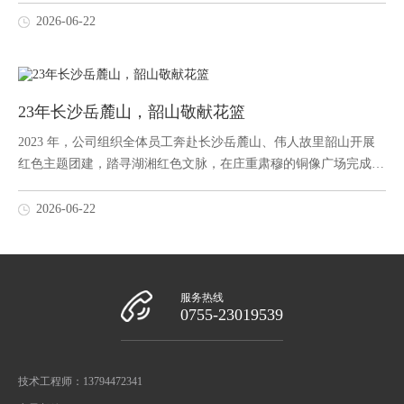
时分，落日熔金，橘红、浅粉、淡紫层层晕染海面，温柔的海风穿
2026-06-22
过敞开的落地窗，裹挟着淡淡的海水咸香，伴着远处此起彼伏的海
浪声，天然...
23年长沙岳麓山，韶山敬献花篮
2023 年，公司组织全体员工奔赴长沙岳麓山、伟人故里韶山开展
红色主题团建，踏寻湖湘红色文脉，在庄重肃穆的铜像广场完成敬
献花篮仪式，一场兼具历史浸润、精神洗礼与团队凝聚的红色之
旅，让每一位参与者都收获深刻触动。行程首日，全员统一集合驱
2026-06-22
车前往岳麓山，漫山层林叠翠，古木参天，厚重的湖湘文脉扑面而
来。队伍沿着山...
服务热线
0755-23019539
技术工程师：13794472341