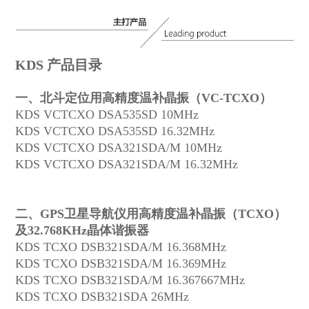
KDS 产品目录
一、北斗定位用高精度温补晶振（VC-TCXO）
KDS VCTCXO DSA535SD 10MHz
KDS VCTCXO DSA535SD 16.32MHz
KDS VCTCXO DSA321SDA/M 10MHz
KDS VCTCXO DSA321SDA/M 16.32MHz
二、GPS卫星导航仪用高精度温补晶振（TCXO）
及32.768KHz晶体谐振器
KDS TCXO DSB321SDA/M 16.368MHz
KDS TCXO DSB321SDA/M 16.369MHz
KDS TCXO DSB321SDA/M 16.367667MHz
KDS TCXO DSB321SDA 26MHz