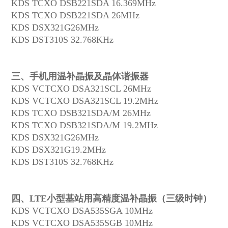
KDS TCXO DSB221SDA 16.369MHz
KDS TCXO DSB221SDA 26MHz
KDS DSX321G26MHz
KDS DST310S 32.768KHz
三、手机用温补晶振及晶体谐振器
KDS VCTCXO DSA321SCL 26MHz
KDS VCTCXO DSA321SCL 19.2MHz
KDS TCXO DSB321SDA/M 26MHz
KDS TCXO DSB321SDA/M 19.2MHz
KDS DSX321G26MHz
KDS DSX321G19.2MHz
KDS DST310S 32.768KHz
四、LTE小型基站用高精度温补晶振（三级时钟）
KDS VCTCXO DSA535SGA 10MHz
KDS VCTCXO DSA535SGB 10MHz