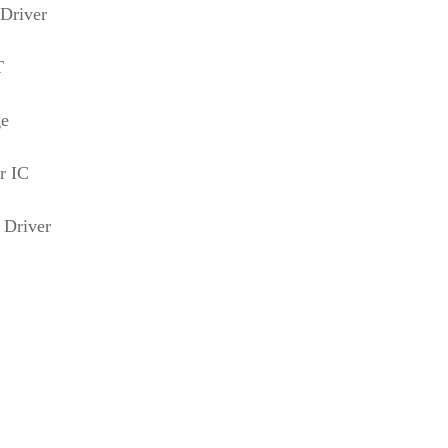
Driver
T
ge
r IC
 Driver