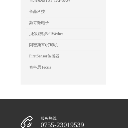
台湾嘉硕TST TAI-SAW
长晶科技
频岢微电子
贝尔威勒BellWether
阿密斯3D打印机
FirstSensor传感器
泰科思Tecsis
服务热线
0755-23019539