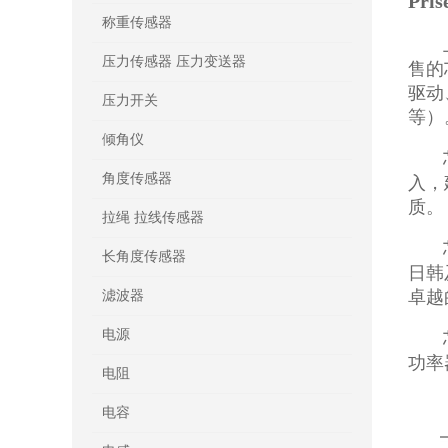
Pri
称重传感器
上海
压力传感器 压力变送器
售的
驱动
压力开关
等）
倾角仪
芯导
角度传感器
入，
质。
拉绳 拉线传感器
芯导
长角度传感器
日韩
卓越
滤波器
电源
芯导
功率
电阻
电容