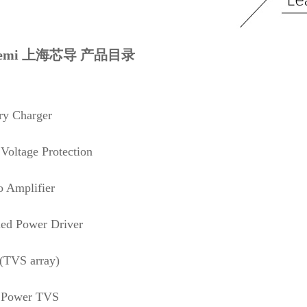
isemi 上海芯导 产品目录
ry Charger
Voltage Protection
 Amplifier
ed Power Driver
(TVS array)
 Power TVS