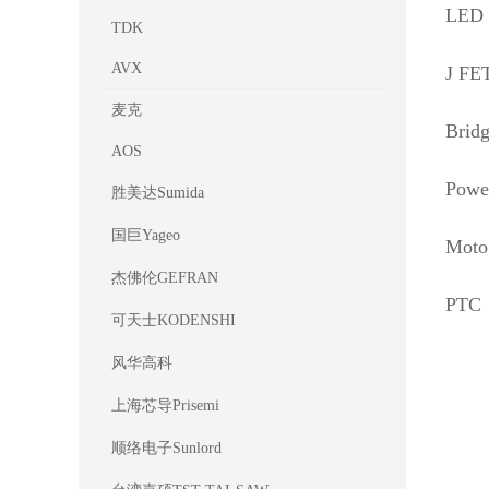
LED 
TDK
AVX
J FE
麦克
Brid
AOS
Powe
胜美达Sumida
国巨Yageo
Moto
杰佛伦​GEFRAN
PTC
可天士KODENSHI
风华高科
上海芯导Prisemi
顺络电子Sunlord